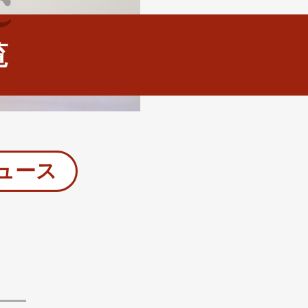
c
覧
ュース