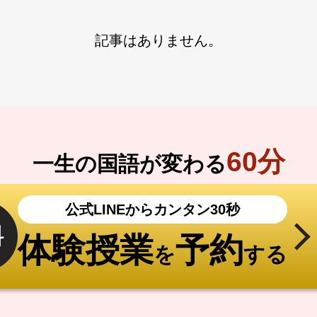
記事はありません。
60分
一生の国語が変わる
公式LINEからカンタン30秒
料
体験授業
予約
を
する